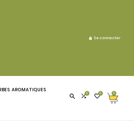
Se connecter

RBES AROMATIQUES
0
0
0



Annoni
Charles Annoni
Mar 15
Mar 15
INFOS / ACTUALITES