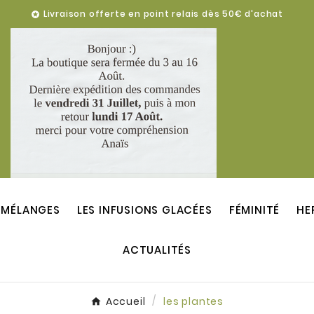
Livraison offerte en point relais dès 50€ d'achat

 MÉLANGES
LES INFUSIONS GLACÉES
FÉMINITÉ
HE
ACTUALITÉS
Charles Annoni
Charles 
5
Mar 15
Accueil
les plantes
ve qui devient réalité...?
Points de vente