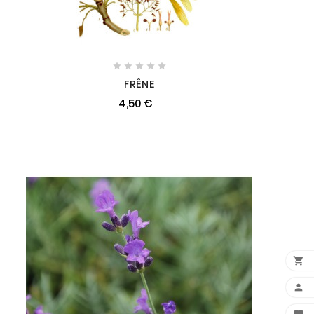





FRÊNE
4,50 €

