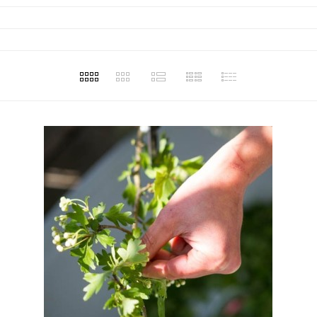
êve qui devient réalité...?
Retrouvez ici la liste des
ouvrez l'histoire d'Anaïs
de vente dans lesquels
hoas dans son livre Anaïs
vendues les tisanes
 va-t-en guerre, paru aux
ditions des EQUATEURS.