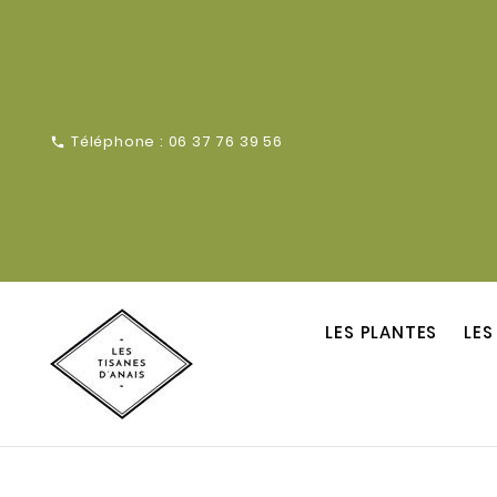
Téléphone :
06 37 76 39 56

LES PLANTES
LES
s Annoni
Charles Annoni
Mar 15
Mar 1
Un rê