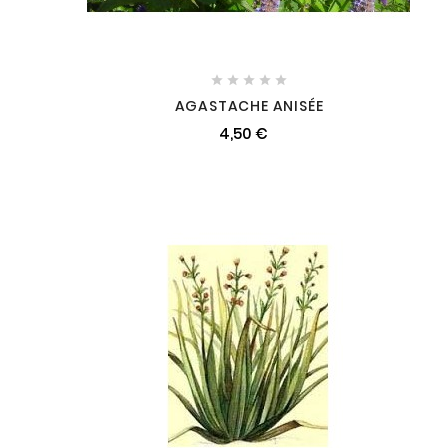





AGASTACHE ANISÉE
4,50 €