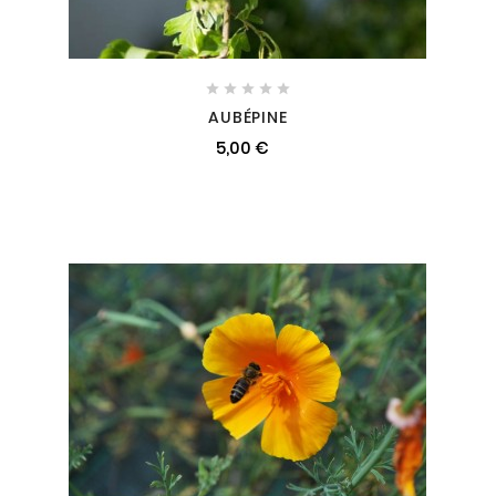





AUBÉPINE
5,00 €